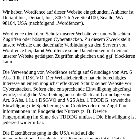
Wir haben Wordfence auf dieser Website eingebunden. Anbieter ist
Defiant Inc., Defiant, Inc., 800 5th Ave Ste 4100, Seattle, WA
98104, USA (nachfolgend „Wordfence“).
Wordfence dient dem Schutz unserer Website vor unerwünschten
Zugriffen oder bösartigen Cyberattacken. Zu diesem Zweck stellt
unsere Website eine dauerhafte Verbindung zu den Servern von
Wordfence her, damit Wordfence seine Datenbanken mit den auf
unserer Website getätigten Zugriffen abgleichen und ggf. blockieren
kann.
Die Verwendung von Wordfence erfolgt auf Grundlage von Art. 6
Abs. 1 lit. f DSGVO. Der Websitebetreiber hat ein berechtigtes
Interesse an einem möglichst effektiven Schutz seiner Website vor
Cyberattacken. Sofern eine entsprechende Einwilligung abgefragt
wurde, erfolgt die Verarbeitung ausschließlich auf Grundlage von
Art. 6 Abs. 1 lit. a DSGVO und § 25 Abs. 1 TDDDG, soweit die
Einwilligung die Speicherung von Cookies oder den Zugriff auf
Informationen im Endgerät des Nutzers (z. B. Device-
Fingerprinting) im Sinne des TDDDG umfasst. Die Einwilligung ist
jederzeit widerrufbar.
Die Datenübertragung in die USA wird auf die
Standardvertragsklauseln der EU-Kommission gestützt. Details