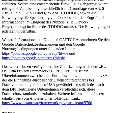
schützen. Sofern eine entsprechende Einwilligung abgefragt wurde,
erfolgt die Verarbeitung ausschließlich auf Grundlage von Art. 6
Abs. 1 lit. a DSGVO und § 25 Abs. 1 TDDDG, soweit die
Einwilligung die Speicherung von Cookies oder den Zugriff auf
Informationen im Endgerät des Nutzers (z. B. Device-
Fingerprinting) im Sinne des TDDDG umfasst. Die Einwilligung ist
jederzeit widerrufbar.
Weitere Informationen zu Google reCAPTCHA entnehmen Sie den
Google-Datenschutzbestimmungen und den Google
Nutzungsbedingungen unter folgenden Links:
https://policies.google.com/privacy?hl=de
und
https://policies.google.com/terms?hl=de
.
Das Unternehmen verfügt über eine Zertifizierung nach dem „EU-
US Data Privacy Framework“ (DPF). Der DPF ist ein
Übereinkommen zwischen der Europäischen Union und den USA,
der die Einhaltung europäischer Datenschutzstandards bei
Datenverarbeitungen in den USA gewährleisten soll. Jedes nach
dem DPF zertifizierte Unternehmen verpflichtet sich, diese
Datenschutzstandards einzuhalten. Weitere Informationen hierzu
erhalten Sie vom Anbieter unter folgendem Link:
https://www.dataprivacyframework.gov/participant/5780
.
Wordfence