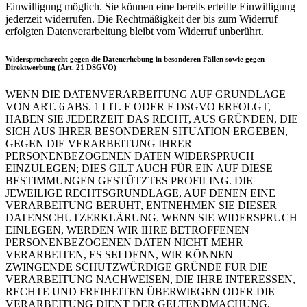
Einwilligung möglich. Sie können eine bereits erteilte Einwilligung
jederzeit widerrufen. Die Rechtmäßigkeit der bis zum Widerruf
erfolgten Datenverarbeitung bleibt vom Widerruf unberührt.
Widerspruchsrecht gegen die Datenerhebung in besonderen Fällen sowie gegen
Direktwerbung (Art. 21 DSGVO)
WENN DIE DATENVERARBEITUNG AUF GRUNDLAGE
VON ART. 6 ABS. 1 LIT. E ODER F DSGVO ERFOLGT,
HABEN SIE JEDERZEIT DAS RECHT, AUS GRÜNDEN, DIE
SICH AUS IHRER BESONDEREN SITUATION ERGEBEN,
GEGEN DIE VERARBEITUNG IHRER
PERSONENBEZOGENEN DATEN WIDERSPRUCH
EINZULEGEN; DIES GILT AUCH FÜR EIN AUF DIESE
BESTIMMUNGEN GESTÜTZTES PROFILING. DIE
JEWEILIGE RECHTSGRUNDLAGE, AUF DENEN EINE
VERARBEITUNG BERUHT, ENTNEHMEN SIE DIESER
DATENSCHUTZERKLÄRUNG. WENN SIE WIDERSPRUCH
EINLEGEN, WERDEN WIR IHRE BETROFFENEN
PERSONENBEZOGENEN DATEN NICHT MEHR
VERARBEITEN, ES SEI DENN, WIR KÖNNEN
ZWINGENDE SCHUTZWÜRDIGE GRÜNDE FÜR DIE
VERARBEITUNG NACHWEISEN, DIE IHRE INTERESSEN,
RECHTE UND FREIHEITEN ÜBERWIEGEN ODER DIE
VERARBEITUNG DIENT DER GELTENDMACHUNG,