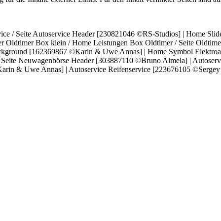
vice / Seite Autoservice Header [230821046 ©RS-Studios] | Home Sl
 Oldtimer Box klein / Home Leistungen Box Oldtimer / Seite Oldtim
Background [162369867 ©Karin & Uwe Annas] | Home Symbol Elektroau
eite Neuwagenbörse Header [303887110 ©Bruno Almela] | Autoservic
in & Uwe Annas] | Autoservice Reifenservice [223676105 ©Sergey Ry