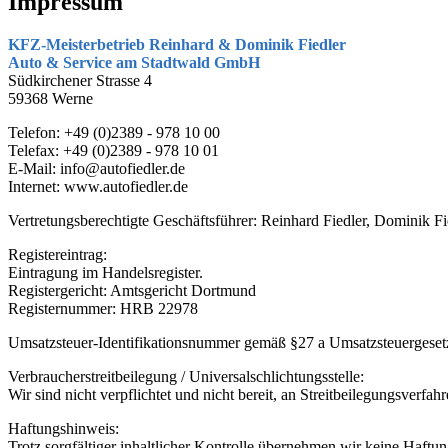
Impressum
KFZ-Meisterbetrieb Reinhard & Dominik Fiedler
Auto & Service am Stadtwald GmbH
Südkirchener Strasse 4
59368 Werne
Telefon: +49 (0)2389 - 978 10 00
Telefax: +49 (0)2389 - 978 10 01
E-Mail: info@autofiedler.de
Internet: www.autofiedler.de
Vertretungsberechtigte Geschäftsführer: Reinhard Fiedler, Dominik Fi
Registereintrag:
Eintragung im Handelsregister.
Registergericht: Amtsgericht Dortmund
Registernummer: HRB 22978
Umsatzsteuer-Identifikationsnummer gemäß §27 a Umsatzsteuerges
Verbraucherstreitbeilegung / Universalschlichtungsstelle:
Wir sind nicht verpflichtet und nicht bereit, an Streitbeilegungsverfa
Haftungshinweis:
Trotz sorgfältiger inhaltlicher Kontrolle übernehmen wir keine Haftung