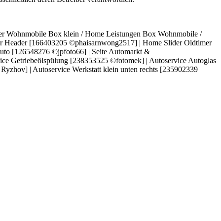
ider Wohnmobile Box klein / Home Leistungen Box Wohnmobile /
er Header [166403205 ©phaisarnwong2517] | Home Slider Oldtimer
to [126548276 ©jpfoto66] | Seite Automarkt &
e Getriebeölspülung [238353525 ©fotomek] | Autoservice Autoglas
zhov] | Autoservice Werkstatt klein unten rechts [235902339