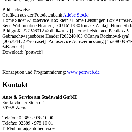
Bildnachweise:
Grafiken aus der Fotodatenbank
Adobe Stock
:
Home Slider Autoservice Box klein / Home Leistungen Box Autoser
Seite Wohnmobile Header [170316519 ©Tomasz Zajda] | Home Slider
Bild groß [227346912 ©bilidi-kunst] | Home Leistungen Parallax-
Gebrauchtwagenbörse Header [203240403 ©Tanya Rozhnovskaya] | S
[205794472 ©romaset] | Autoservice Achsvermessung [45208009 ©Kar
©Koonsiri]
Download: [portweb]
Konzeption und Programmierung:
www.portweb.de
Kontakt
Auto & Service am Stadtwald GmbH
Südkirchener Strasse 4
59368 Werne
Telefon: 02389 - 978 10 00
Telefax: 02389 - 978 10 01
E-Mail: info@autofiedler.de