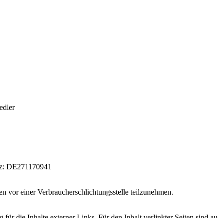
edler
etz: DE271170941
hren vor einer Verbraucherschlichtungsstelle teilzunehmen.
 für die Inhalte externer Links. Für den Inhalt verlinkter Seiten sind au