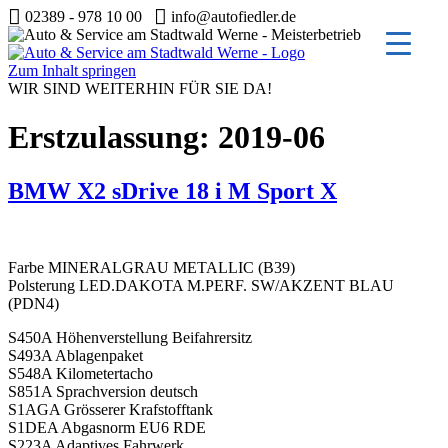
02389 - 978 10 00
info@autofiedler.de
Zum Inhalt springen
WIR SIND WEITERHIN FÜR SIE DA!
Erstzulassung:
2019-06
BMW X2 sDrive 18 i M Sport X
Farbe MINERALGRAU METALLIC (B39)
Polsterung LED.DAKOTA M.PERF. SW/AKZENT BLAU
(PDN4)
S450A Höhenverstellung Beifahrersitz
S493A Ablagenpaket
S548A Kilometertacho
S851A Sprachversion deutsch
S1AGA Grösserer Krafstofftank
S1DEA Abgasnorm EU6 RDE
S223A Adaptives Fahrwerk