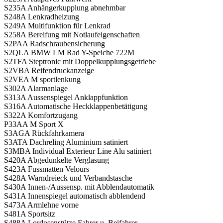
S235A Anhängerkupplung abnehmbar
S248A Lenkradheizung
S249A Multifunktion für Lenkrad
S258A Bereifung mit Notlaufeigenschaften
S2PAA Radschraubensicherung
S2QLA BMW LM Rad Y-Speiche 722M
S2TFA Steptronic mit Doppelkupplungsgetriebe
S2VBA Reifendruckanzeige
S2VEA M sportlenkung
S302A Alarmanlage
S313A Aussenspiegel Anklappfunktion
S316A Automatische Heckklappenbetätigung
S322A Komfortzugang
P33AA M Sport X
S3AGA Rückfahrkamera
S3ATA Dachreling Aluminium satiniert
S3MBA Individual Exterieur Line Alu satiniert
S420A Abgedunkelte Verglasung
S423A Fussmatten Velours
S428A Warndreieck und Verbandstasche
S430A Innen-/Aussensp. mit Abblendautomatik
S431A Innenspiegel automatisch abblendend
S473A Armlehne vorne
S481A Sportsitz
S488A Lordosenstütze Fahrer u. Beifahrer