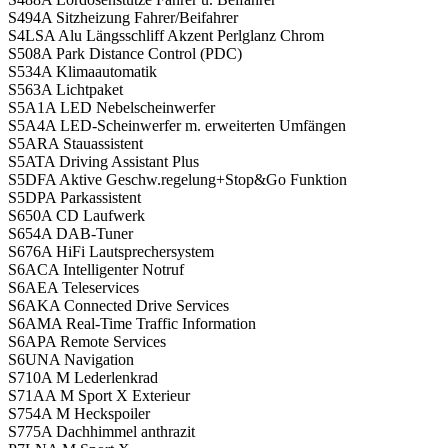
S494A Sitzheizung Fahrer/Beifahrer
S4LSA Alu Längsschliff Akzent Perlglanz Chrom
S508A Park Distance Control (PDC)
S534A Klimaautomatik
S563A Lichtpaket
S5A1A LED Nebelscheinwerfer
S5A4A LED-Scheinwerfer m. erweiterten Umfängen
S5ARA Stauassistent
S5ATA Driving Assistant Plus
S5DFA Aktive Geschw.regelung+Stop&Go Funktion
S5DPA Parkassistent
S650A CD Laufwerk
S654A DAB-Tuner
S676A HiFi Lautsprechersystem
S6ACA Intelligenter Notruf
S6AEA Teleservices
S6AKA Connected Drive Services
S6AMA Real-Time Traffic Information
S6APA Remote Services
S6UNA Navigation
S710A M Lederlenkrad
S71AA M Sport X Exterieur
S754A M Heckspoiler
S775A Dachhimmel anthrazit