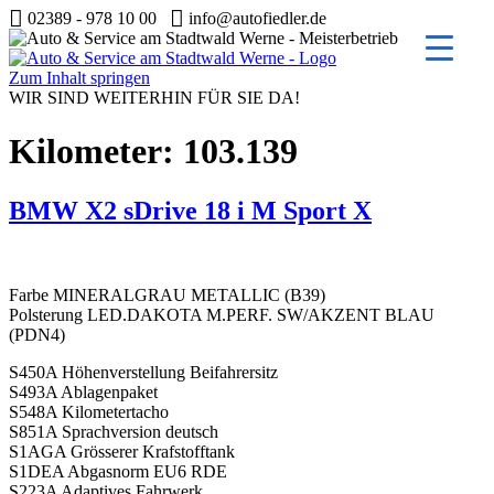
02389 - 978 10 00
info@autofiedler.de
Zum Inhalt springen
WIR SIND WEITERHIN FÜR SIE DA!
Kilometer:
103.139
BMW X2 sDrive 18 i M Sport X
Farbe MINERALGRAU METALLIC (B39)
Polsterung LED.DAKOTA M.PERF. SW/AKZENT BLAU
(PDN4)
S450A Höhenverstellung Beifahrersitz
S493A Ablagenpaket
S548A Kilometertacho
S851A Sprachversion deutsch
S1AGA Grösserer Krafstofftank
S1DEA Abgasnorm EU6 RDE
S223A Adaptives Fahrwerk