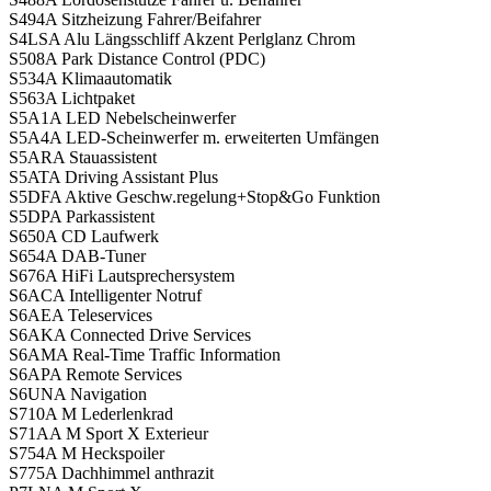
S494A Sitzheizung Fahrer/Beifahrer
S4LSA Alu Längsschliff Akzent Perlglanz Chrom
S508A Park Distance Control (PDC)
S534A Klimaautomatik
S563A Lichtpaket
S5A1A LED Nebelscheinwerfer
S5A4A LED-Scheinwerfer m. erweiterten Umfängen
S5ARA Stauassistent
S5ATA Driving Assistant Plus
S5DFA Aktive Geschw.regelung+Stop&Go Funktion
S5DPA Parkassistent
S650A CD Laufwerk
S654A DAB-Tuner
S676A HiFi Lautsprechersystem
S6ACA Intelligenter Notruf
S6AEA Teleservices
S6AKA Connected Drive Services
S6AMA Real-Time Traffic Information
S6APA Remote Services
S6UNA Navigation
S710A M Lederlenkrad
S71AA M Sport X Exterieur
S754A M Heckspoiler
S775A Dachhimmel anthrazit