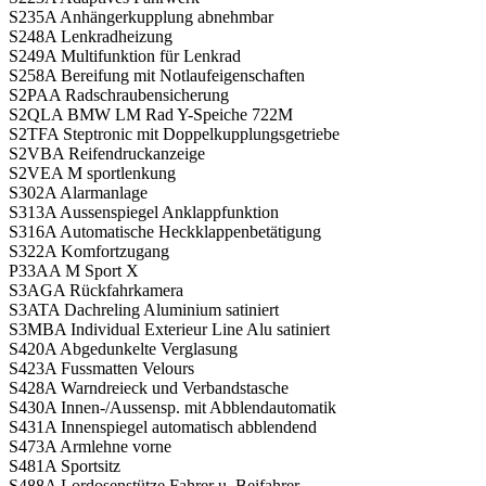
S235A Anhängerkupplung abnehmbar
S248A Lenkradheizung
S249A Multifunktion für Lenkrad
S258A Bereifung mit Notlaufeigenschaften
S2PAA Radschraubensicherung
S2QLA BMW LM Rad Y-Speiche 722M
S2TFA Steptronic mit Doppelkupplungsgetriebe
S2VBA Reifendruckanzeige
S2VEA M sportlenkung
S302A Alarmanlage
S313A Aussenspiegel Anklappfunktion
S316A Automatische Heckklappenbetätigung
S322A Komfortzugang
P33AA M Sport X
S3AGA Rückfahrkamera
S3ATA Dachreling Aluminium satiniert
S3MBA Individual Exterieur Line Alu satiniert
S420A Abgedunkelte Verglasung
S423A Fussmatten Velours
S428A Warndreieck und Verbandstasche
S430A Innen-/Aussensp. mit Abblendautomatik
S431A Innenspiegel automatisch abblendend
S473A Armlehne vorne
S481A Sportsitz
S488A Lordosenstütze Fahrer u. Beifahrer