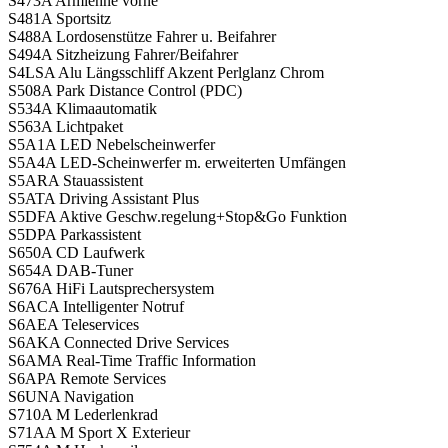
S473A Armlehne vorne
S481A Sportsitz
S488A Lordosenstütze Fahrer u. Beifahrer
S494A Sitzheizung Fahrer/Beifahrer
S4LSA Alu Längsschliff Akzent Perlglanz Chrom
S508A Park Distance Control (PDC)
S534A Klimaautomatik
S563A Lichtpaket
S5A1A LED Nebelscheinwerfer
S5A4A LED-Scheinwerfer m. erweiterten Umfängen
S5ARA Stauassistent
S5ATA Driving Assistant Plus
S5DFA Aktive Geschw.regelung+Stop&Go Funktion
S5DPA Parkassistent
S650A CD Laufwerk
S654A DAB-Tuner
S676A HiFi Lautsprechersystem
S6ACA Intelligenter Notruf
S6AEA Teleservices
S6AKA Connected Drive Services
S6AMA Real-Time Traffic Information
S6APA Remote Services
S6UNA Navigation
S710A M Lederlenkrad
S71AA M Sport X Exterieur