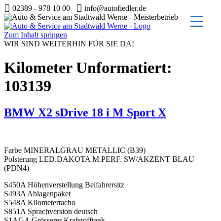
02389 - 978 10 00
info@autofiedler.de
Zum Inhalt springen
WIR SIND WEITERHIN FÜR SIE DA!
Kilometer Unformatiert:
103139
BMW X2 sDrive 18 i M Sport X
Farbe MINERALGRAU METALLIC (B39)
Polsterung LED.DAKOTA M.PERF. SW/AKZENT BLAU
(PDN4)
S450A Höhenverstellung Beifahrersitz
S493A Ablagenpaket
S548A Kilometertacho
S851A Sprachversion deutsch
S1AGA Grösserer Krafstofftank