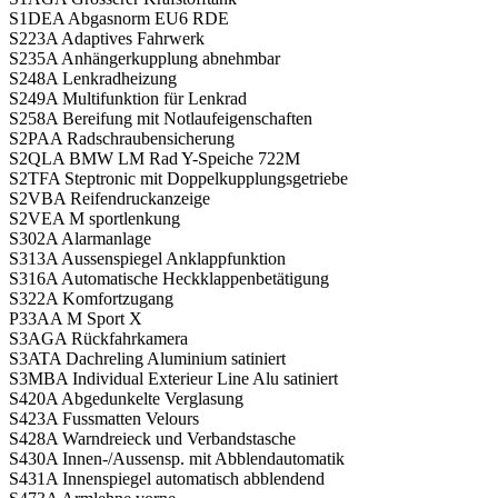
S1DEA Abgasnorm EU6 RDE
S223A Adaptives Fahrwerk
S235A Anhängerkupplung abnehmbar
S248A Lenkradheizung
S249A Multifunktion für Lenkrad
S258A Bereifung mit Notlaufeigenschaften
S2PAA Radschraubensicherung
S2QLA BMW LM Rad Y-Speiche 722M
S2TFA Steptronic mit Doppelkupplungsgetriebe
S2VBA Reifendruckanzeige
S2VEA M sportlenkung
S302A Alarmanlage
S313A Aussenspiegel Anklappfunktion
S316A Automatische Heckklappenbetätigung
S322A Komfortzugang
P33AA M Sport X
S3AGA Rückfahrkamera
S3ATA Dachreling Aluminium satiniert
S3MBA Individual Exterieur Line Alu satiniert
S420A Abgedunkelte Verglasung
S423A Fussmatten Velours
S428A Warndreieck und Verbandstasche
S430A Innen-/Aussensp. mit Abblendautomatik
S431A Innenspiegel automatisch abblendend