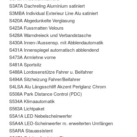
S3ATA Dachreling Aluminium satiniert
S3MBA Individual Exterieur Line Alu satiniert
S420A Abgedunkelte Verglasung
S423A Fussmatten Velours
S428A Warndreieck und Verbandstasche
S430A Innen-/Aussensp. mit Abblendautomatik
S431A Innenspiegel automatisch abblendend
S473A Armlehne vorne
S481A Sportsitz
S488A Lordosenstütze Fahrer u. Beifahrer
S494A Sitzheizung Fahrer/Beifahrer
S4LSA Alu Längsschliff Akzent Perlglanz Chrom
S508A Park Distance Control (PDC)
S534A Klimaautomatik
S563A Lichtpaket
S5A1A LED Nebelscheinwerfer
S5A4A LED-Scheinwerfer m. erweiterten Umfängen
S5ARA Stauassistent