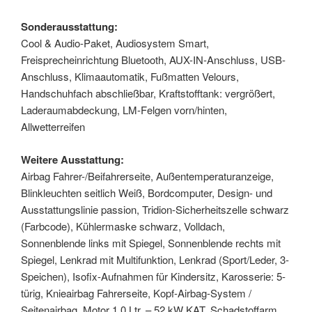
Sonderausstattung:
Cool & Audio-Paket, Audiosystem Smart,
Freisprecheinrichtung Bluetooth, AUX-IN-Anschluss, USB-
Anschluss, Klimaautomatik, Fußmatten Velours,
Handschuhfach abschließbar, Kraftstofftank: vergrößert,
Laderaumabdeckung, LM-Felgen vorn/hinten,
Allwetterreifen
Weitere Ausstattung:
Airbag Fahrer-/Beifahrerseite, Außentemperaturanzeige,
Blinkleuchten seitlich Weiß, Bordcomputer, Design- und
Ausstattungslinie passion, Tridion-Sicherheitszelle schwarz
(Farbcode), Kühlermaske schwarz, Volldach,
Sonnenblende links mit Spiegel, Sonnenblende rechts mit
Spiegel, Lenkrad mit Multifunktion, Lenkrad (Sport/Leder, 3-
Speichen), Isofix-Aufnahmen für Kindersitz, Karosserie: 5-
türig, Knieairbag Fahrerseite, Kopf-Airbag-System /
Seitenairbag, Motor 1,0 Ltr. – 52 kW KAT, Schadstoffarm