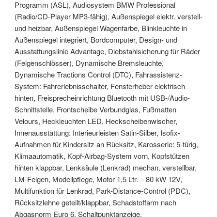
Programm (ASL), Audiosystem BMW Professional
(Radio/CD-Player MP3-fähig), Außenspiegel elektr. verstell-
und heizbar, Außenspiegel Wagenfarbe, Blinkleuchte in
Außenspiegel integriert, Bordcomputer, Design- und
Ausstattungslinie Advantage, Diebstahlsicherung für Räder
(Felgenschlösser), Dynamische Bremsleuchte,
Dynamische Tractions Control (DTC), Fahrassistenz-
System: Fahrerlebnisschalter, Fensterheber elektrisch
hinten, Freisprecheinrichtung Bluetooth mit USB-/Audio-
Schnittstelle, Frontscheibe Verbundglas, Fußmatten
Velours, Heckleuchten LED, Heckscheibenwischer,
Innenausstattung: Interieurleisten Satin-Silber, Isofix-
Aufnahmen für Kindersitz an Rücksitz, Karosserie: 5-türig,
Klimaautomatik, Kopf-Airbag-System vorn, Kopfstützen
hinten klappbar, Lenksäule (Lenkrad) mechan. verstellbar,
LM-Felgen, Modellpflege, Motor 1,5 Ltr. – 80 kW 12V,
Multifunktion für Lenkrad, Park-Distance-Control (PDC),
Rücksitzlehne geteilt/klappbar, Schadstoffarm nach
Abgasnorm Euro 6, Schaltpunktanzeige,