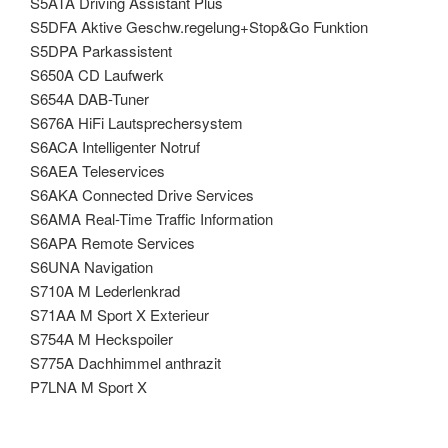
S5ATA Driving Assistant Plus
S5DFA Aktive Geschw.regelung+Stop&Go Funktion
S5DPA Parkassistent
S650A CD Laufwerk
S654A DAB-Tuner
S676A HiFi Lautsprechersystem
S6ACA Intelligenter Notruf
S6AEA Teleservices
S6AKA Connected Drive Services
S6AMA Real-Time Traffic Information
S6APA Remote Services
S6UNA Navigation
S710A M Lederlenkrad
S71AA M Sport X Exterieur
S754A M Heckspoiler
S775A Dachhimmel anthrazit
P7LNA M Sport X