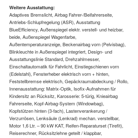
Weitere Ausstattung:
Adaptives Bremslicht, Airbag Fahrer-/Beifahrerseite,
Antriebs-Schlupfregelung (ASR), Ausstattung
BlueEfficiency, Außenspiegel elektr. verstell- und heizbar,
beide, Außenspiegel Wagenfarbe,
Außentemperaturanzeige, Beckenairbag vorn (Pelvisbag),
Blinkleuchte in Außenspiegel integriert, Design- und
Ausstattungslinie Standard, Drehzahlmesser,
Einschaltautomatik für Fahrlicht, Einstiegschienen vorn
(Edelstahl), Fensterheber elektrisch vorn + hinten,
Feststellbremse elektrisch, Gepäckraumabdeckung / Rollo,
Innenausstattung: Matrix-Optik, Isofix-Aufnahmen für
Kindersitz an Rücksitz, Karosserie: 5-türig, Knieairbag
Fahrerseite, Kopf-Airbag-System (Windowbag),
Kopfstützen hinten (3-fach), Lastenverankerung /
Verzurrösen, Lenksäule (Lenkrad) mechan. verstellbar,
Motor 1,6 Ltr. – 90 kW KAT, Reifen-Reparaturset (Tirefit),
Reiserechner, Rücksitzlehne geteilt / klappbar,