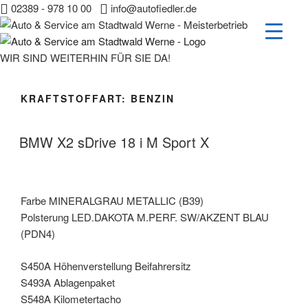
02389 - 978 10 00
info@autofiedler.de
Zum
WIR SIND WEITERHIN FÜR SIE DA!
Inhalt
springen
KRAFTSTOFFART:
BENZIN
BMW X2 sDrive 18 i M Sport X
Farbe MINERALGRAU METALLIC (B39)
Polsterung LED.DAKOTA M.PERF. SW/AKZENT BLAU
(PDN4)
S450A Höhenverstellung Beifahrersitz
S493A Ablagenpaket
S548A Kilometertacho