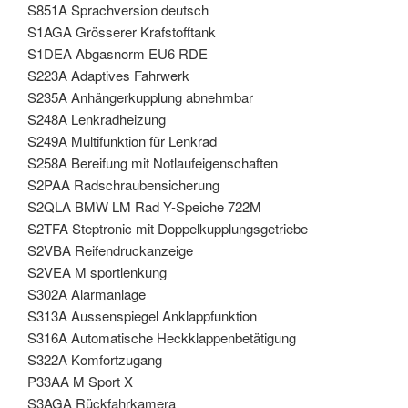
S851A Sprachversion deutsch
S1AGA Grösserer Krafstofftank
S1DEA Abgasnorm EU6 RDE
S223A Adaptives Fahrwerk
S235A Anhängerkupplung abnehmbar
S248A Lenkradheizung
S249A Multifunktion für Lenkrad
S258A Bereifung mit Notlaufeigenschaften
S2PAA Radschraubensicherung
S2QLA BMW LM Rad Y-Speiche 722M
S2TFA Steptronic mit Doppelkupplungsgetriebe
S2VBA Reifendruckanzeige
S2VEA M sportlenkung
S302A Alarmanlage
S313A Aussenspiegel Anklappfunktion
S316A Automatische Heckklappenbetätigung
S322A Komfortzugang
P33AA M Sport X
S3AGA Rückfahrkamera