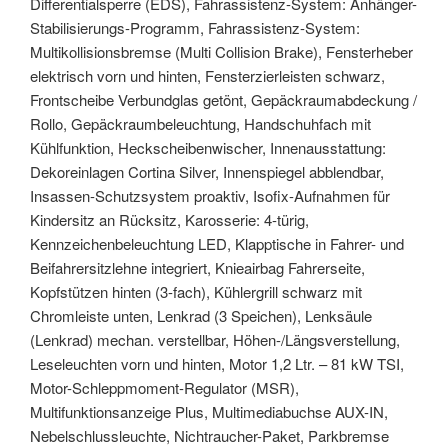
Differentialsperre (EDS), Fahrassistenz-System: Anhänger-
Stabilisierungs-Programm, Fahrassistenz-System:
Multikollisionsbremse (Multi Collision Brake), Fensterheber
elektrisch vorn und hinten, Fensterzierleisten schwarz,
Frontscheibe Verbundglas getönt, Gepäckraumabdeckung /
Rollo, Gepäckraumbeleuchtung, Handschuhfach mit
Kühlfunktion, Heckscheibenwischer, Innenausstattung:
Dekoreinlagen Cortina Silver, Innenspiegel abblendbar,
Insassen-Schutzsystem proaktiv, Isofix-Aufnahmen für
Kindersitz an Rücksitz, Karosserie: 4-türig,
Kennzeichenbeleuchtung LED, Klapptische in Fahrer- und
Beifahrersitzlehne integriert, Knieairbag Fahrerseite,
Kopfstützen hinten (3-fach), Kühlergrill schwarz mit
Chromleiste unten, Lenkrad (3 Speichen), Lenksäule
(Lenkrad) mechan. verstellbar, Höhen-/Längsverstellung,
Leseleuchten vorn und hinten, Motor 1,2 Ltr. – 81 kW TSI,
Motor-Schleppmoment-Regulator (MSR),
Multifunktionsanzeige Plus, Multimediabuchse AUX-IN,
Nebelschlussleuchte, Nichtraucher-Paket, Parkbremse