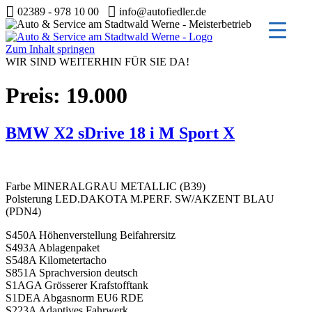
02389 - 978 10 00
info@autofiedler.de
Zum Inhalt springen
WIR SIND WEITERHIN FÜR SIE DA!
Preis:
19.000
BMW X2 sDrive 18 i M Sport X
Farbe MINERALGRAU METALLIC (B39)
Polsterung LED.DAKOTA M.PERF. SW/AKZENT BLAU
(PDN4)
S450A Höhenverstellung Beifahrersitz
S493A Ablagenpaket
S548A Kilometertacho
S851A Sprachversion deutsch
S1AGA Grösserer Krafstofftank
S1DEA Abgasnorm EU6 RDE
S223A Adaptives Fahrwerk