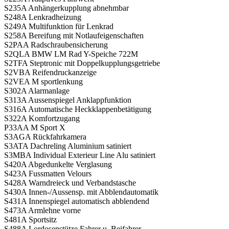
S235A Anhängerkupplung abnehmbar
S248A Lenkradheizung
S249A Multifunktion für Lenkrad
S258A Bereifung mit Notlaufeigenschaften
S2PAA Radschraubensicherung
S2QLA BMW LM Rad Y-Speiche 722M
S2TFA Steptronic mit Doppelkupplungsgetriebe
S2VBA Reifendruckanzeige
S2VEA M sportlenkung
S302A Alarmanlage
S313A Aussenspiegel Anklappfunktion
S316A Automatische Heckklappenbetätigung
S322A Komfortzugang
P33AA M Sport X
S3AGA Rückfahrkamera
S3ATA Dachreling Aluminium satiniert
S3MBA Individual Exterieur Line Alu satiniert
S420A Abgedunkelte Verglasung
S423A Fussmatten Velours
S428A Warndreieck und Verbandstasche
S430A Innen-/Aussensp. mit Abblendautomatik
S431A Innenspiegel automatisch abblendend
S473A Armlehne vorne
S481A Sportsitz
S488A Lordosenstütze Fahrer u. Beifahrer