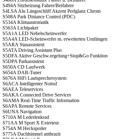
S494A Sitzheizung Fahrer/Beifahrer
S4LSA Alu Längsschliff Akzent Perlglanz Chrom
S508A Park Distance Control (PDC)
S534A Klimaautomatik
S563A Lichtpaket
S5A1A LED Nebelscheinwerfer
S5A4A LED-Scheinwerfer m. erweiterten Umfängen
S5ARA Stauassistent
S5ATA Driving Assistant Plus
S5DFA Aktive Geschw.regelung+Stop&Go Funktion
S5DPA Parkassistent
S650A CD Laufwerk
S654A DAB-Tuner
S676A HiFi Lautsprechersystem
S6ACA Intelligenter Notruf
S6AEA Teleservices
S6AKA Connected Drive Services
S6AMA Real-Time Traffic Information
S6APA Remote Services
S6UNA Navigation
S710A M Lederlenkrad
S71AA M Sport X Exterieur
S754A M Heckspoiler
S775A Dachhimmel anthrazit